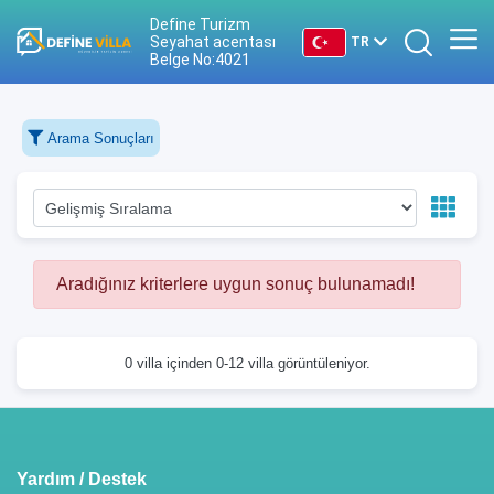
Define Turizm
Seyahat acentası
TR
Belge No:4021
TR
Arama Sonuçları
EN
DE
RU
Aradığınız kriterlere uygun sonuç bulunamadı!
0 villa içinden 0-12 villa görüntüleniyor.
Yardım / Destek