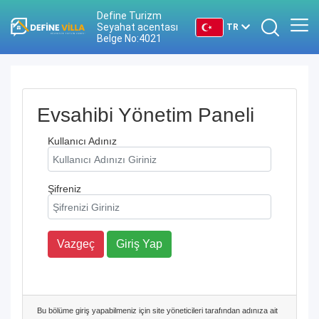
Define Turizm
Seyahat acentası
TR
Belge No:4021
TR
EN
Evsahibi Yönetim Paneli
DE
Kullanıcı Adınız
RU
Şifreniz
Vazgeç
Giriş Yap
Bu bölüme giriş yapabilmeniz için site yöneticileri tarafından adınıza ait