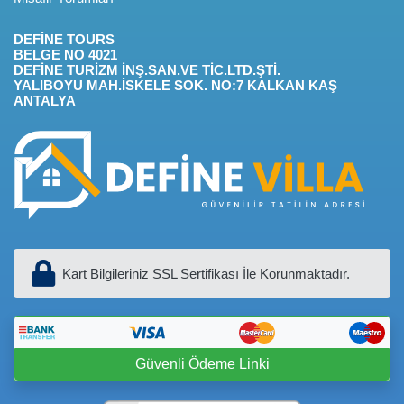
DEFİNE TOURS
BELGE NO 4021
DEFİNE TURİZM İNŞ.SAN.VE TİC.LTD.ŞTİ.
YALIBOYU MAH.İSKELE SOK. NO:7 KALKAN KAŞ
ANTALYA
Kart Bilgileriniz SSL Sertifikası İle Korunmaktadır.
Güvenli Ödeme Linki