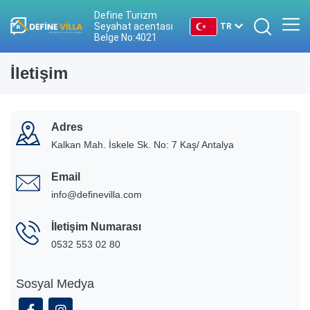
Define Turizm
Seyahat acentası
TR
Belge No:4021
TR
İletişim
EN
DE
Adres
Kalkan Mah. İskele Sk. No: 7 Kaş/ Antalya
RU
Email
info@definevilla.com
İletişim Numarası
0532 553 02 80
Sosyal Medya