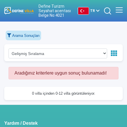
Define Turizm
Seyahat acentası
TR
Belge No:4021
TR
Arama Sonuçları
EN
DE
RU
Aradığınız kriterlere uygun sonuç bulunamadı!
0 villa içinden 0-12 villa görüntüleniyor.
Yardım / Destek