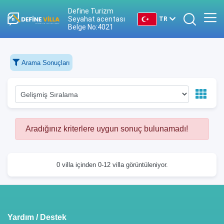
Define Turizm
Seyahat acentası
TR
Belge No:4021
TR
Arama Sonuçları
EN
DE
RU
Aradığınız kriterlere uygun sonuç bulunamadı!
0 villa içinden 0-12 villa görüntüleniyor.
Yardım / Destek