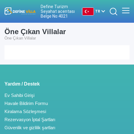
Define Turizm
Seyahat acentası
TR
Belge No:4021
TR
Öne Çıkan Villalar
Öne Çıkan Villalar
EN
DE
RU
Yardım / Destek
Ev Sahibi Girişi
Havale Bildirim Formu
Kiralama Sözleşmesi
Rezervasyon İptal Şartları
Güvenlik ve gizlilik şartları