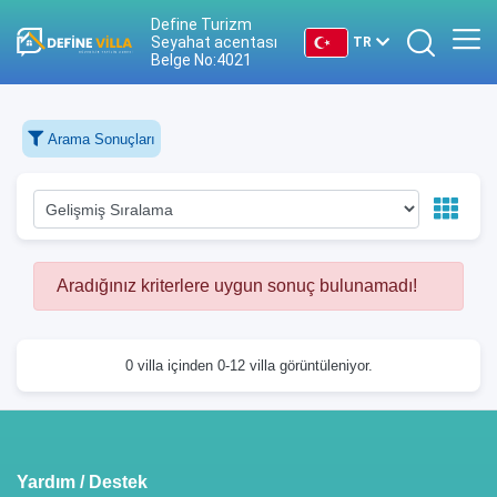
Define Turizm
Seyahat acentası
TR
Belge No:4021
TR
Arama Sonuçları
EN
DE
RU
Aradığınız kriterlere uygun sonuç bulunamadı!
0 villa içinden 0-12 villa görüntüleniyor.
Yardım / Destek