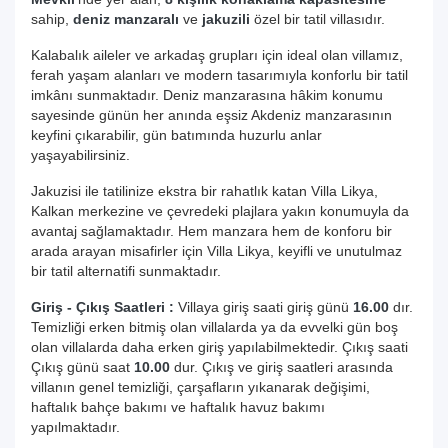
sahip,
deniz manzaralı
ve
jakuzili
özel bir tatil villasıdır.
Kalabalık aileler ve arkadaş grupları için ideal olan villamız,
ferah yaşam alanları ve modern tasarımıyla konforlu bir tatil
imkânı sunmaktadır. Deniz manzarasına hâkim konumu
sayesinde günün her anında eşsiz Akdeniz manzarasının
keyfini çıkarabilir, gün batımında huzurlu anlar
yaşayabilirsiniz.
Jakuzisi ile tatilinize ekstra bir rahatlık katan Villa Likya,
Kalkan merkezine ve çevredeki plajlara yakın konumuyla da
avantaj sağlamaktadır. Hem manzara hem de konforu bir
arada arayan misafirler için Villa Likya, keyifli ve unutulmaz
bir tatil alternatifi sunmaktadır.
Giriş - Çıkış Saatleri :
Villaya giriş saati giriş günü
16.00
dır.
Temizliği erken bitmiş olan villalarda ya da evvelki gün boş
olan villalarda daha erken giriş yapılabilmektedir. Çıkış saati
Çıkış günü saat
10.00
dur. Çıkış ve giriş saatleri arasında
villanın genel temizliği, çarşafların yıkanarak değişimi,
haftalık bahçe bakımı ve haftalık havuz bakımı
yapılmaktadır.