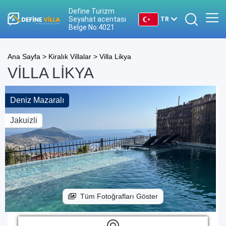
Define Turizm
Seyahat acentası
TR
Belge No:4021
TR
Ana Sayfa >
Kiralık Villalar >
Villa Likya
EN
VILLA LIKYA
DE
Deniz Mazaralı
RU
Jakuizli
Tüm Fotoğrafları Göster