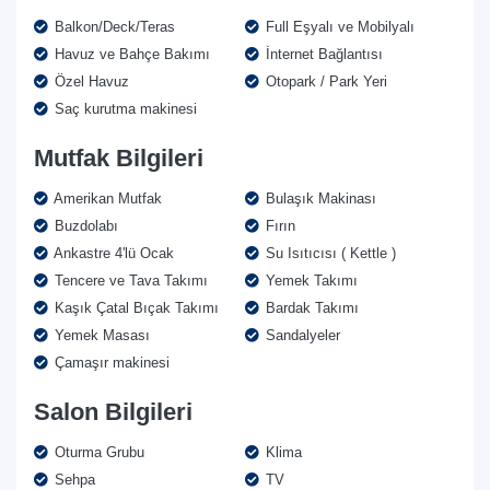
Balkon/Deck/Teras
Full Eşyalı ve Mobilyalı
Havuz ve Bahçe Bakımı
İnternet Bağlantısı
Özel Havuz
Otopark / Park Yeri
Saç kurutma makinesi
Mutfak Bilgileri
Amerikan Mutfak
Bulaşık Makinası
Buzdolabı
Fırın
Ankastre 4'lü Ocak
Su Isıtıcısı ( Kettle )
Tencere ve Tava Takımı
Yemek Takımı
Kaşık Çatal Bıçak Takımı
Bardak Takımı
Yemek Masası
Sandalyeler
Çamaşır makinesi
Salon Bilgileri
Oturma Grubu
Klima
Sehpa
TV