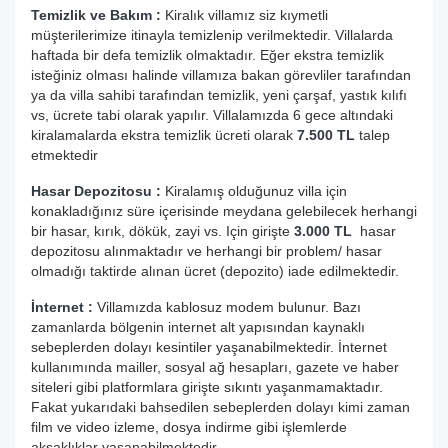
Temizlik ve Bakım :
Kiralık villamız siz kıymetli
müşterilerimize itinayla temizlenip verilmektedir. Villalarda
haftada bir defa temizlik olmaktadır. Eğer ekstra temizlik
isteğiniz olması halinde villamıza bakan görevliler tarafından
ya da villa sahibi tarafından temizlik, yeni çarşaf, yastık kılıfı
vs, ücrete tabi olarak yapılır. Villalamızda 6 gece altındaki
kiralamalarda ekstra temizlik ücreti olarak
7.500 TL
talep
etmektedir
Hasar Depozitosu :
Kiralamış olduğunuz villa için
konakladığınız süre içerisinde meydana gelebilecek herhangi
bir hasar, kırık, dökük, zayi vs. Için girişte
3.000 TL
hasar
depozitosu alınmaktadır ve herhangi bir problem/ hasar
olmadığı taktirde alınan ücret (depozito) iade edilmektedir.
İnternet :
Villamızda kablosuz modem bulunur. Bazı
zamanlarda bölgenin internet alt yapısından kaynaklı
sebeplerden dolayı kesintiler yaşanabilmektedir. İnternet
kullanımında mailler, sosyal ağ hesapları, gazete ve haber
siteleri gibi platformlara girişte sıkıntı yaşanmamaktadır.
Fakat yukarıdaki bahsedilen sebeplerden dolayı kimi zaman
film ve video izleme, dosya indirme gibi işlemlerde
aksaklıklar yaşanabilmektedir.