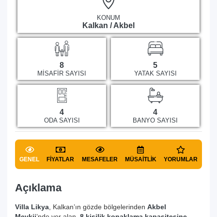
KONUM
Kalkan / Akbel
8
5
MISAFIR SAYISI
YATAK SAYISI
4
4
ODA SAYISI
BANYO SAYISI
GENEL
FIYATLAR
MESAFELER
MÜSAITLIK
YORUMLAR
Açıklama
Villa Likya
, Kalkan’ın gözde bölgelerinden
Akbel
Mevkii
’nde yer alan,
8 kişilik konaklama kapasitesine