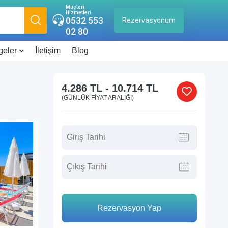
Müşteri
Hizmetleri
0532 553
Rezervasyonum
02 80
geler
İletişim
Blog
4.286 TL
-
10.714 TL
(GÜNLÜK FIYAT ARALIĞI)
Rezervasyon Yap