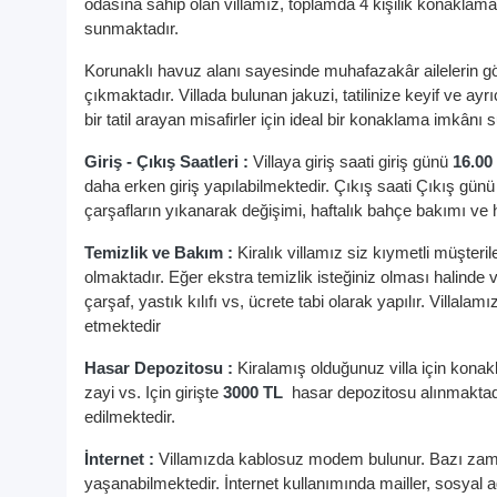
odasına sahip olan villamız, toplamda 4 kişilik konaklama ka
sunmaktadır.
Korunaklı havuz alanı sayesinde muhafazakâr ailelerin gönü
çıkmaktadır. Villada bulunan jakuzi, tatilinize keyif ve a
bir tatil arayan misafirler için ideal bir konaklama imkânı
Giriş - Çıkış Saatleri :
Villaya giriş saati giriş günü
16.00
daha erken giriş yapılabilmektedir. Çıkış saati Çıkış gün
çarşafların yıkanarak değişimi, haftalık bahçe bakımı ve
Temizlik ve Bakım :
Kiralık villamız siz kıymetli müşterile
olmaktadır. Eğer ekstra temizlik isteğiniz olması halinde vi
çarşaf, yastık kılıfı vs, ücrete tabi olarak yapılır. Villala
etmektedir
Hasar Depozitosu :
Kiralamış olduğunuz villa için konak
zayi vs. Için girişte
3000 TL
hasar depozitosu alınmaktadır
edilmektedir.
İnternet :
Villamızda kablosuz modem bulunur. Bazı zamanl
yaşanabilmektedir. İnternet kullanımında mailler, sosyal ağ 