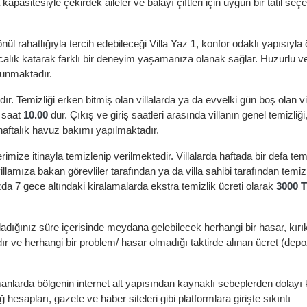
pasitesiyle çekirdek aileler ve balayı çiftleri için uygun bir tatil seç
l rahatlığıyla tercih edebileceği Villa Yaz 1, konfor odaklı yapısıyla
yrıcalık katarak farklı bir deneyim yaşamanıza olanak sağlar. Huzurlu v
 sunmaktadır.
dır. Temizliği erken bitmiş olan villalarda ya da evvelki gün boş olan vi
ü saat
10.00
dur. Çıkış ve giriş saatleri arasında villanın genel temizliği
 haftalık havuz bakımı yapılmaktadır.
rimize itinayla temizlenip verilmektedir. Villalarda haftada bir defa tem
llamıza bakan görevliler tarafından ya da villa sahibi tarafından temizl
mızda 7 gece altındaki kiralamalarda ekstra temizlik ücreti olarak
3000 
ladığınız süre içerisinde meydana gelebilecek herhangi bir hasar, kırı
 ve herhangi bir problem/ hasar olmadığı taktirde alınan ücret (depoz
arda bölgenin internet alt yapısından kaynaklı sebeplerden dolayı k
hesapları, gazete ve haber siteleri gibi platformlara girişte sıkıntı