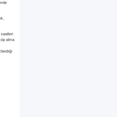
erde
ek,
0
saatleri
 çöp alma
zlandığı