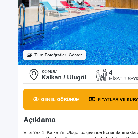
Tüm Fotoğrafları Göster
KONUM
4
Kalkan / Ulugöl
MISAFIR SAYI
GENEL
GÖRÜNÜM
FIYATLAR
VE KUR
Açıklama
Villa Yaz 1, Kalkan’ın Ulugöl bölgesinde konumlanmakta olu