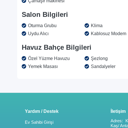
Çamaşır makinesi
Salon Bilgileri
Oturma Grubu
Klima
Uydu Alıcı
Kablosuz Modem
Havuz Bahçe Bilgileri
Özel Yüzme Havuzu
Şezlong
Yemek Masası
Sandalyeler
Yardım / Destek
İletişim
Adres:
K
Ev Sahibi Girişi
Kaş/ Ant