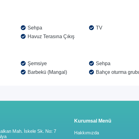
Sehpa
TV
Havuz Terasına Çıkış
Şemsiye
Sehpa
Barbekü (Mangal)
Bahçe oturma grub
Kurumsal Menü
alkan Mah. İskele Sk. No: 7
Hakkımızda
alya