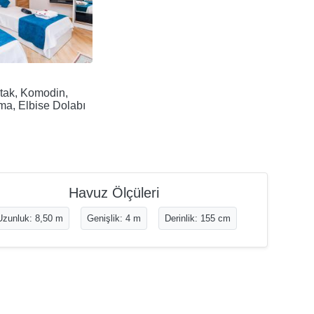
atak, Komodin,
a, Elbise Dolabı
Havuz Ölçüleri
Uzunluk: 8,50 m
Genişlik: 4 m
Derinlik: 155 cm