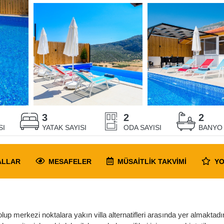
3
2
2
SI
YATAK SAYISI
ODA SAYISI
BANYO 
ALLAR
MESAFELER
MÜSAITLIK
TAKVIMI
Y
p merkezi noktalara yakın villa alternatifleri arasında yer almaktadır