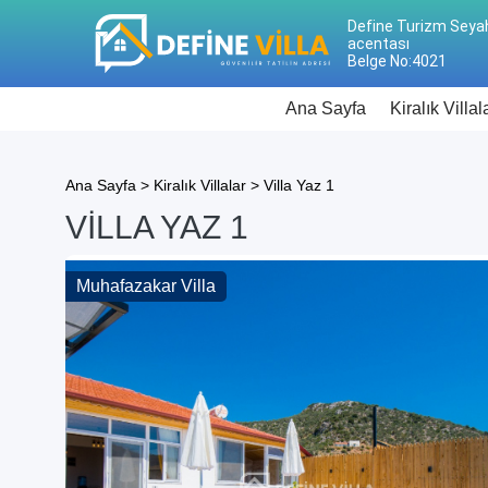
Define Turizm Seya
acentası
Belge No:4021
Ana Sayfa
Kiralık Villal
Ana Sayfa >
Kiralık Villalar >
Villa Yaz 1
VILLA YAZ 1
Muhafazakar Villa