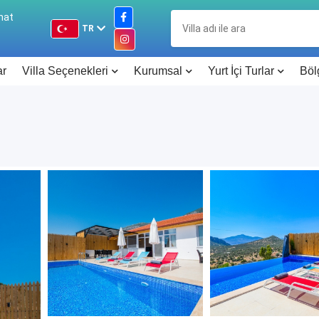
hat
TR
TR
ar
Villa Seçenekleri
Kurumsal
Yurt İçi Turlar
Böl
EN
DE
RU