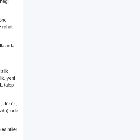
eneği
 öne
e rahat
llalarda
,
izlik
ik, yeni
TL
talep
k, dökük,
ito) iade
esintiler