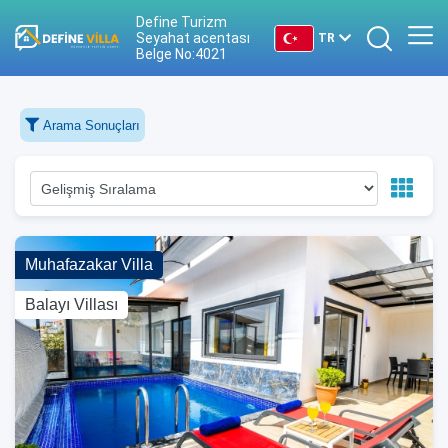
Define Turizm
Seyahat acentası
TR
Belge No:4021
TR
Arama Sonuçları
EN
DE
RU
Muhafazakar Villa
Balayı Villası